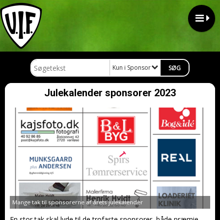
Kun i Sponsor
Julekalender sponsorer 2023
Mange tak til sponsorerne af årets julekalender
En stor tak skal lyde til de trofaste sponsorer, både præmie-