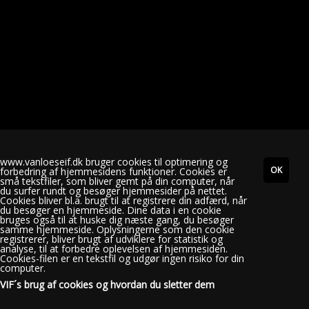
www.vanloeseif.dk bruger cookies til optimering og
forbedring af hjemmesidens funktioner. Cookies er
små tekstfiler, som bliver gemt på din computer, når
du surfer rundt og besøger hjemmesider på nettet.
Cookies bliver bl.a. brugt til at registrere din adfærd, når
du besøger en hjemmeside. Dine data i en cookie
bruges også til at huske dig næste gang, du besøger
samme hjemmeside. Oplysningerne som den cookie
registrerer, bliver brugt af udviklere for statistik og
analyse, til at forbedre oplevelsen af hjemmesiden.
Cookies-filen er en tekstfil og udgør ingen risiko for din
Vanløse Idræts Forening | Klitmøllervej 20, 2720 Vanløse
computer.
vanloeseif@gmail.com
| CVR: 22790919 | Danske Bank: 4380
VIF´s brug af cookies og hvordan du sletter dem
4380039575